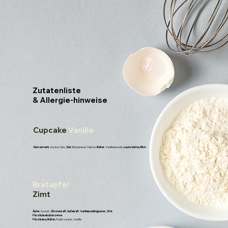
Zutatenliste
& Allergie-hinweise
Cupcake
Vanille
Weizenmehl
, Zucker, Salz,
Eier
, Backpulver, Natron,
Butter
, Vanilleextrakt,
saure Sahne, Milch
Bratapfel
Zimt
Äpfel
, Zucker,
Zitronensaft
,
Apfelsaft
,
Vanillepuddingpulver, Zimt
Frischkäsebuttercreme
Frischkäse, Butter,
Puderzucker, Vanille